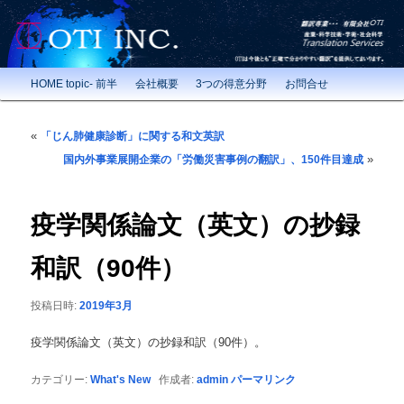
翻訳専業で30年以上の実績 神奈川県綾瀬市の翻訳会社OTI Inc.
翻訳専業のOTI Inc.
メインメニュー
HOME topic- 前半
会社概要
3つの得意分野
お問合せ
メインコンテンツへ移動
投稿ナビゲーション
«
「じん肺健康診断」に関する和文英訳
»
国内外事業展開企業の「労働災害事例の翻訳」、150件目達成
疫学関係論文（英文）の抄録
和訳（90件）
投稿日時:
2019年3月
疫学関係論文（英文）の抄録和訳（90件）。
カテゴリー:
What's New
作成者:
admin
パーマリンク